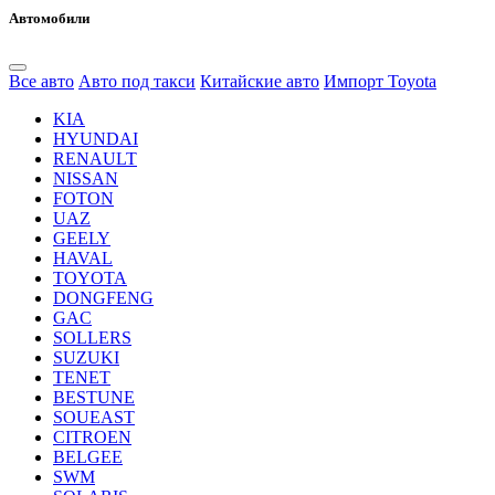
Автомобили
Все авто
Авто под такси
Китайские авто
Импорт Toyota
KIA
HYUNDAI
RENAULT
NISSAN
FOTON
UAZ
GEELY
HAVAL
TOYOTA
DONGFENG
GAC
SOLLERS
SUZUKI
TENET
BESTUNE
SOUEAST
CITROEN
BELGEE
SWM