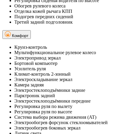
Регулировка сиденья водителя по высоте
Обогрев рулевого колеса
Отделка кожей рычага КПП
Подогрев передних сидений
Третий задний подголовник
Комфорт
Круиз-контроль
Мультифункциональное рулевое колесо
Электропривод зеркал
Бортовой компьютер
Усилитель руля
Климат-контроль 2-зонный
Электроскладывание зеркал
Камера задняя
Электростеклоподъёмники задние
Парктроник задний
Электростеклоподъёмники передние
Регулировка руля по вылету
Регулировка руля по высоте
Система выбора режима движения (AT)
Электрообогрев форсунок стеклоомывателей
Электрообогрев боковых зеркал
Датчик света