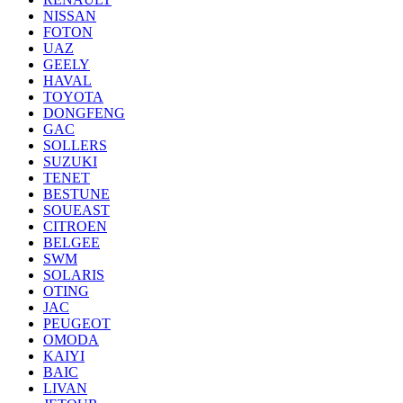
NISSAN
FOTON
UAZ
GEELY
HAVAL
TOYOTA
DONGFENG
GAC
SOLLERS
SUZUKI
TENET
BESTUNE
SOUEAST
CITROEN
BELGEE
SWM
SOLARIS
OTING
JAC
PEUGEOT
OMODA
KAIYI
BAIC
LIVAN