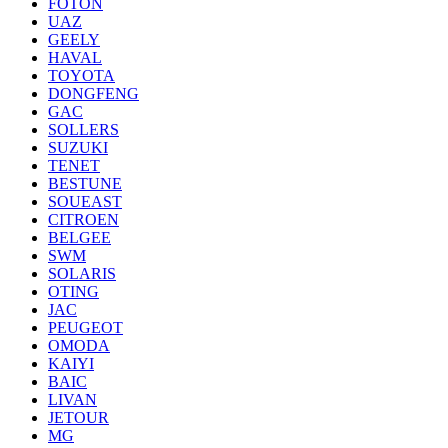
FOTON
UAZ
GEELY
HAVAL
TOYOTA
DONGFENG
GAC
SOLLERS
SUZUKI
TENET
BESTUNE
SOUEAST
CITROEN
BELGEE
SWM
SOLARIS
OTING
JAC
PEUGEOT
OMODA
KAIYI
BAIC
LIVAN
JETOUR
MG