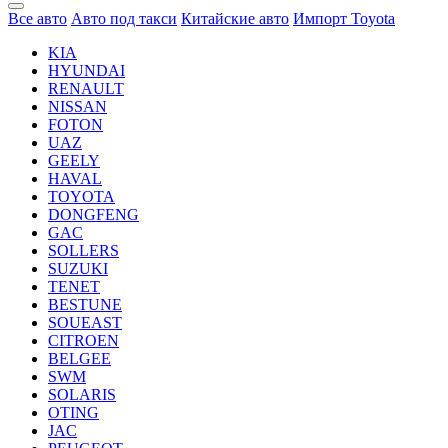
Все авто
Авто под такси
Китайские авто
Импорт Toyota
KIA
HYUNDAI
RENAULT
NISSAN
FOTON
UAZ
GEELY
HAVAL
TOYOTA
DONGFENG
GAC
SOLLERS
SUZUKI
TENET
BESTUNE
SOUEAST
CITROEN
BELGEE
SWM
SOLARIS
OTING
JAC