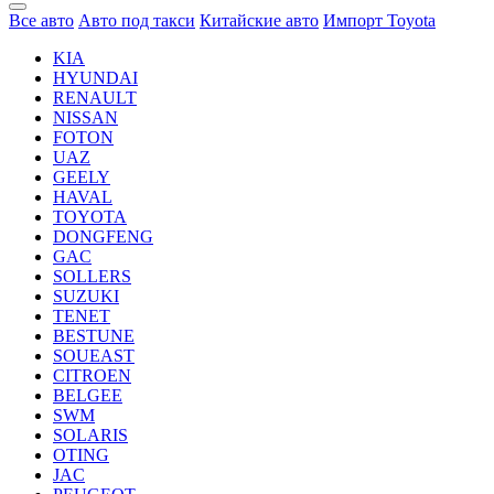
Все авто
Авто под такси
Китайские авто
Импорт Toyota
KIA
HYUNDAI
RENAULT
NISSAN
FOTON
UAZ
GEELY
HAVAL
TOYOTA
DONGFENG
GAC
SOLLERS
SUZUKI
TENET
BESTUNE
SOUEAST
CITROEN
BELGEE
SWM
SOLARIS
OTING
JAC