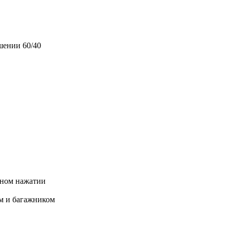
шении 60/40
тном нажатии
м и багажником