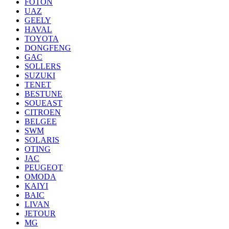
FOTON
UAZ
GEELY
HAVAL
TOYOTA
DONGFENG
GAC
SOLLERS
SUZUKI
TENET
BESTUNE
SOUEAST
CITROEN
BELGEE
SWM
SOLARIS
OTING
JAC
PEUGEOT
OMODA
KAIYI
BAIC
LIVAN
JETOUR
MG