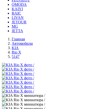
PEUGEOT
OMODA
KAIYI
BAIC
LIVAN
JETOUR
MG
JETTA
Главная
Автомобили
KIA
Rio X
5147