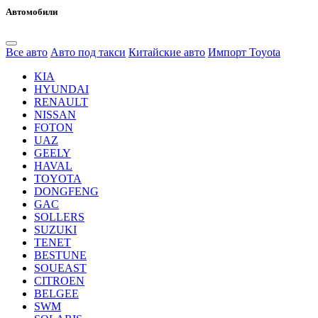
Автомобили
Все авто
Авто под такси
Китайские авто
Импорт Toyota
KIA
HYUNDAI
RENAULT
NISSAN
FOTON
UAZ
GEELY
HAVAL
TOYOTA
DONGFENG
GAC
SOLLERS
SUZUKI
TENET
BESTUNE
SOUEAST
CITROEN
BELGEE
SWM