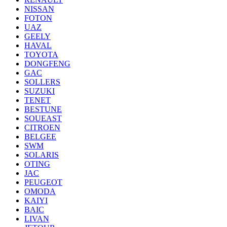
NISSAN
FOTON
UAZ
GEELY
HAVAL
TOYOTA
DONGFENG
GAC
SOLLERS
SUZUKI
TENET
BESTUNE
SOUEAST
CITROEN
BELGEE
SWM
SOLARIS
OTING
JAC
PEUGEOT
OMODA
KAIYI
BAIC
LIVAN