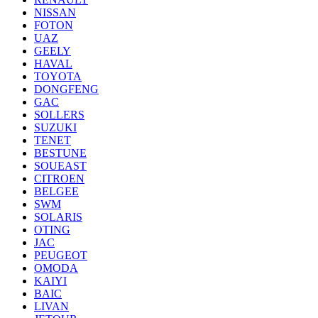
NISSAN
FOTON
UAZ
GEELY
HAVAL
TOYOTA
DONGFENG
GAC
SOLLERS
SUZUKI
TENET
BESTUNE
SOUEAST
CITROEN
BELGEE
SWM
SOLARIS
OTING
JAC
PEUGEOT
OMODA
KAIYI
BAIC
LIVAN