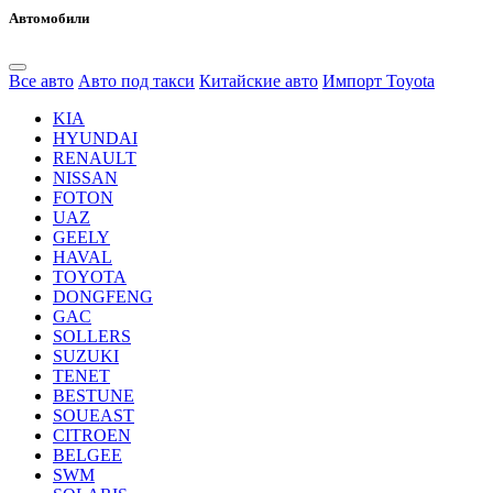
Автомобили
Все авто
Авто под такси
Китайские авто
Импорт Toyota
KIA
HYUNDAI
RENAULT
NISSAN
FOTON
UAZ
GEELY
HAVAL
TOYOTA
DONGFENG
GAC
SOLLERS
SUZUKI
TENET
BESTUNE
SOUEAST
CITROEN
BELGEE
SWM