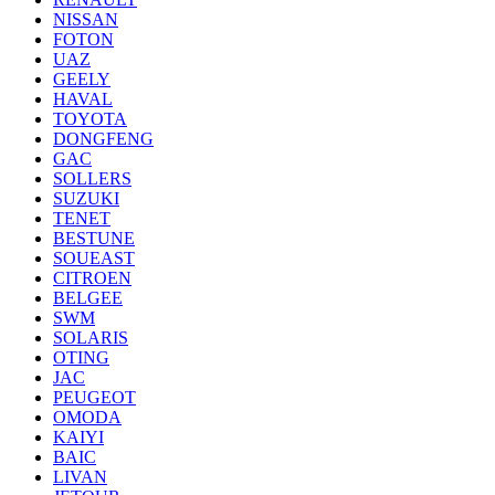
NISSAN
FOTON
UAZ
GEELY
HAVAL
TOYOTA
DONGFENG
GAC
SOLLERS
SUZUKI
TENET
BESTUNE
SOUEAST
CITROEN
BELGEE
SWM
SOLARIS
OTING
JAC
PEUGEOT
OMODA
KAIYI
BAIC
LIVAN