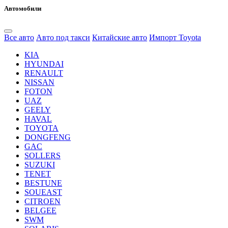
Автомобили
Все авто
Авто под такси
Китайские авто
Импорт Toyota
KIA
HYUNDAI
RENAULT
NISSAN
FOTON
UAZ
GEELY
HAVAL
TOYOTA
DONGFENG
GAC
SOLLERS
SUZUKI
TENET
BESTUNE
SOUEAST
CITROEN
BELGEE
SWM