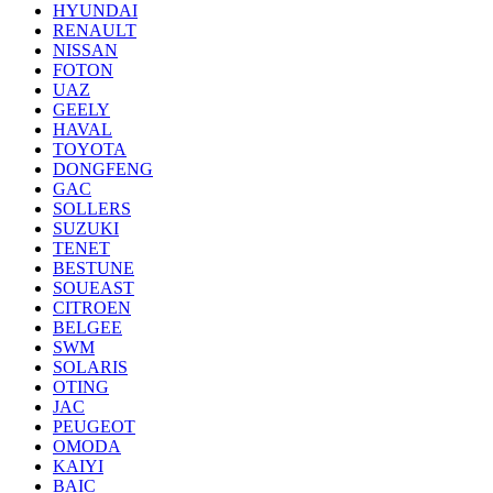
HYUNDAI
RENAULT
NISSAN
FOTON
UAZ
GEELY
HAVAL
TOYOTA
DONGFENG
GAC
SOLLERS
SUZUKI
TENET
BESTUNE
SOUEAST
CITROEN
BELGEE
SWM
SOLARIS
OTING
JAC
PEUGEOT
OMODA
KAIYI
BAIC