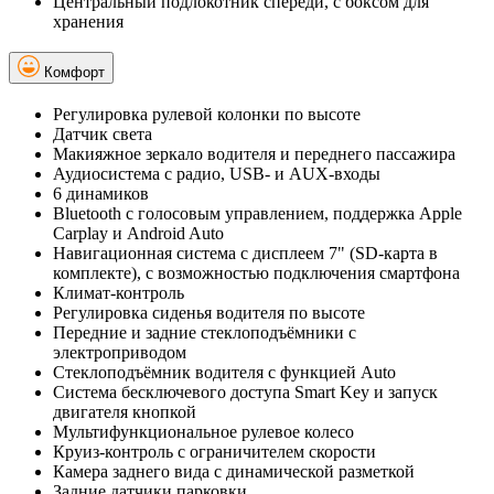
Центральный подлокотник спереди, с боксом для
хранения
Комфорт
Регулировка рулевой колонки по высоте
Датчик света
Макияжное зеркало водителя и переднего пассажира
Аудиосистема с радио, USB- и AUX-входы
6 динамиков
Bluetooth с голосовым управлением, поддержка Apple
Carplay и Android Auto
Навигационная система c дисплеем 7" (SD-карта в
комплекте), с возможностью подключения смартфона
Климат-контроль
Регулировка сиденья водителя по высоте
Передние и задние стеклоподъёмники с
электроприводом
Стеклоподъёмник водителя с функцией Auto
Система бесключевого доступа Smart Key и запуск
двигателя кнопкой
Мультифункциональное рулевое колесо
Круиз-контроль с ограничителем скорости
Камера заднего вида c динамической разметкой
Задние датчики парковки