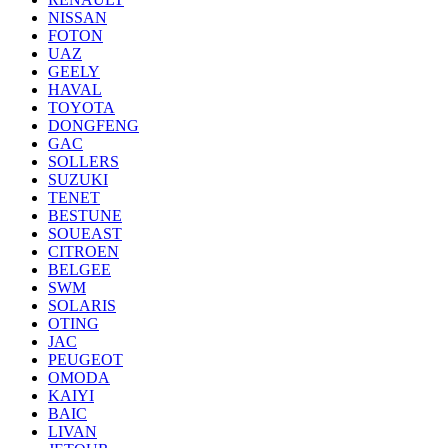
NISSAN
FOTON
UAZ
GEELY
HAVAL
TOYOTA
DONGFENG
GAC
SOLLERS
SUZUKI
TENET
BESTUNE
SOUEAST
CITROEN
BELGEE
SWM
SOLARIS
OTING
JAC
PEUGEOT
OMODA
KAIYI
BAIC
LIVAN