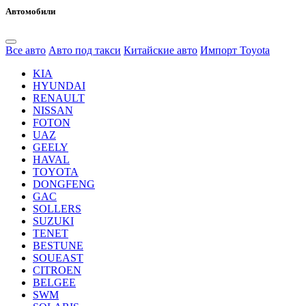
Автомобили
Все авто
Авто под такси
Китайские авто
Импорт Toyota
KIA
HYUNDAI
RENAULT
NISSAN
FOTON
UAZ
GEELY
HAVAL
TOYOTA
DONGFENG
GAC
SOLLERS
SUZUKI
TENET
BESTUNE
SOUEAST
CITROEN
BELGEE
SWM