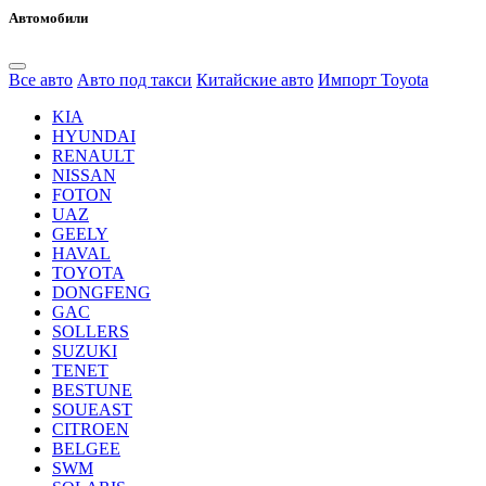
Автомобили
Все авто
Авто под такси
Китайские авто
Импорт Toyota
KIA
HYUNDAI
RENAULT
NISSAN
FOTON
UAZ
GEELY
HAVAL
TOYOTA
DONGFENG
GAC
SOLLERS
SUZUKI
TENET
BESTUNE
SOUEAST
CITROEN
BELGEE
SWM