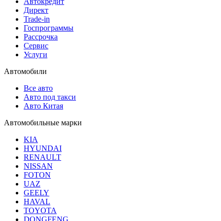
Автокредит
Директ
Trade-in
Госпрограммы
Рассрочка
Сервис
Услуги
Автомобили
Все авто
Авто под такси
Авто Китая
Автомобильные марки
KIA
HYUNDAI
RENAULT
NISSAN
FOTON
UAZ
GEELY
HAVAL
TOYOTA
DONGFENG