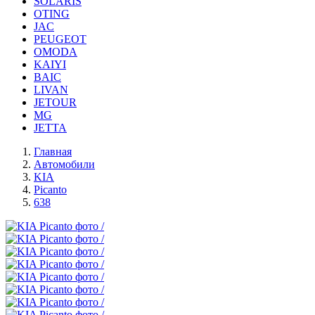
SOLARIS
OTING
JAC
PEUGEOT
OMODA
KAIYI
BAIC
LIVAN
JETOUR
MG
JETTA
Главная
Автомобили
KIA
Picanto
638