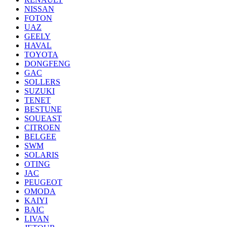
NISSAN
FOTON
UAZ
GEELY
HAVAL
TOYOTA
DONGFENG
GAC
SOLLERS
SUZUKI
TENET
BESTUNE
SOUEAST
CITROEN
BELGEE
SWM
SOLARIS
OTING
JAC
PEUGEOT
OMODA
KAIYI
BAIC
LIVAN