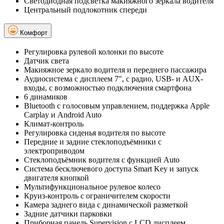
Светодиодная подсветка макияжного зеркала водителя
Центральный подлокотник спереди
Комфорт
Регулировка рулевой колонки по высоте
Датчик света
Макияжное зеркало водителя и переднего пассажира
Аудиосистема с дисплеем 7", с радио, USB- и AUX-
входы, с возможностью подключения смартфона
6 динамиков
Bluetooth с голосовым управлением, поддержка Apple
Carplay и Android Auto
Климат-контроль
Регулировка сиденья водителя по высоте
Передние и задние стеклоподъёмники с
электроприводом
Стеклоподъёмник водителя с функцией Auto
Система бесключевого доступа Smart Key и запуск
двигателя кнопкой
Мультифункциональное рулевое колесо
Круиз-контроль с ограничителем скорости
Камера заднего вида c динамической разметкой
Задние датчики парковки
Приборная панель Supervision c LCD дисплеем