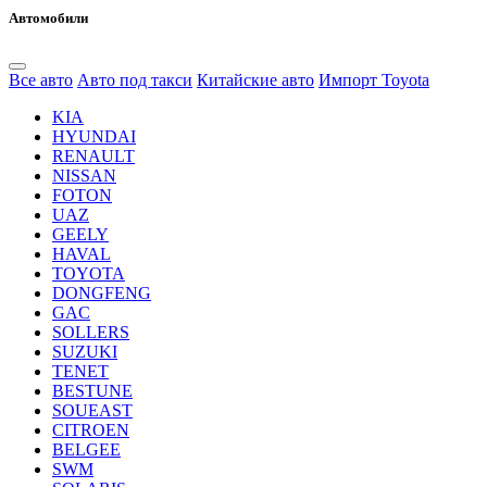
Автомобили
Все авто
Авто под такси
Китайские авто
Импорт Toyota
KIA
HYUNDAI
RENAULT
NISSAN
FOTON
UAZ
GEELY
HAVAL
TOYOTA
DONGFENG
GAC
SOLLERS
SUZUKI
TENET
BESTUNE
SOUEAST
CITROEN
BELGEE
SWM