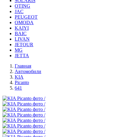
SOLARIS
OTING
JAC
PEUGEOT
OMODA
KAIYI
BAIC
LIVAN
JETOUR
MG
JETTA
Главная
Автомобили
KIA
Picanto
641