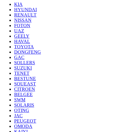
KIA
HYUNDAI
RENAULT
NISSAN
FOTON
UAZ
GEELY
HAVAL
TOYOTA
DONGFENG
GAC
SOLLERS
SUZUKI
TENET
BESTUNE
SOUEAST
CITROEN
BELGEE
SWM
SOLARIS
OTING
JAC
PEUGEOT
OMODA
KAIYI