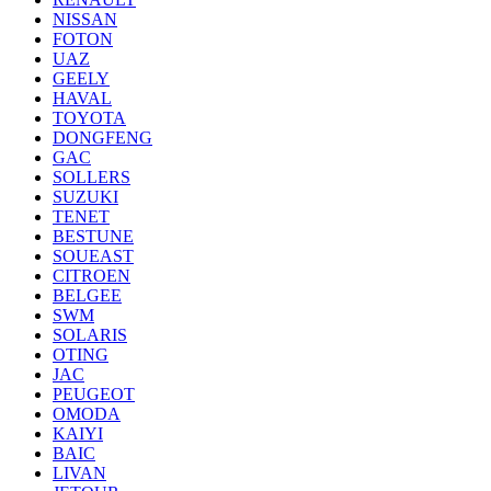
NISSAN
FOTON
UAZ
GEELY
HAVAL
TOYOTA
DONGFENG
GAC
SOLLERS
SUZUKI
TENET
BESTUNE
SOUEAST
CITROEN
BELGEE
SWM
SOLARIS
OTING
JAC
PEUGEOT
OMODA
KAIYI
BAIC
LIVAN