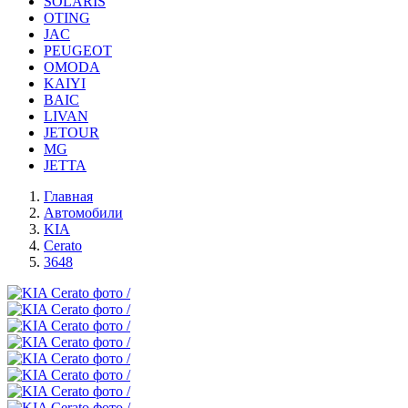
SOLARIS
OTING
JAC
PEUGEOT
OMODA
KAIYI
BAIC
LIVAN
JETOUR
MG
JETTA
Главная
Автомобили
KIA
Cerato
3648