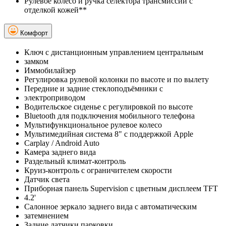
Рулевое колесо и ручка селектора трансмиссии с
отделкой кожей**
Комфорт
Ключ с дистанционным управлением центральным
замком
Иммобилайзер
Регулировка рулевой колонки по высоте и по вылету
Передние и задние стеклоподъёмники с
электроприводом
Водительское сиденье с регулировкой по высоте
Bluetooth для подключения мобильного телефона
Мультифункциональное рулевое колесо
Мультимедийная система 8" с поддержкой Apple
Carplay / Android Auto
Камера заднего вида
Раздельный климат-контроль
Круиз-контроль с ограничителем скорости
Датчик света
Приборная панель Supervision c цветным дисплеем TFT
4.2'
Салонное зеркало заднего вида с автоматическим
затемнением
Задние датчики парковки