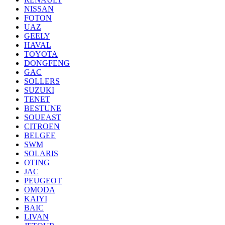
NISSAN
FOTON
UAZ
GEELY
HAVAL
TOYOTA
DONGFENG
GAC
SOLLERS
SUZUKI
TENET
BESTUNE
SOUEAST
CITROEN
BELGEE
SWM
SOLARIS
OTING
JAC
PEUGEOT
OMODA
KAIYI
BAIC
LIVAN