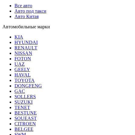
Все авто
Авто под такси
Авто Китая
Автомобильные марки
KIA
HYUNDAI
RENAULT
NISSAN
FOTON
UAZ
GEELY
HAVAL
TOYOTA
DONGFENG
GAC
SOLLERS
SUZUKI
TENET
BESTUNE
SOUEAST
CITROEN
BELGEE
SWM