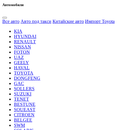
Автомобили
Все авто
Авто под такси
Китайские авто
Импорт Toyota
KIA
HYUNDAI
RENAULT
NISSAN
FOTON
UAZ
GEELY
HAVAL
TOYOTA
DONGFENG
GAC
SOLLERS
SUZUKI
TENET
BESTUNE
SOUEAST
CITROEN
BELGEE
SWM