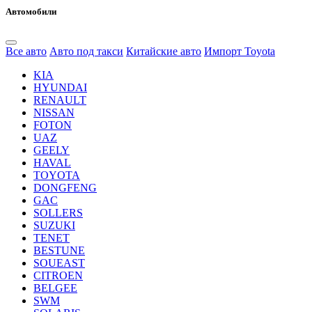
Автомобили
Все авто
Авто под такси
Китайские авто
Импорт Toyota
KIA
HYUNDAI
RENAULT
NISSAN
FOTON
UAZ
GEELY
HAVAL
TOYOTA
DONGFENG
GAC
SOLLERS
SUZUKI
TENET
BESTUNE
SOUEAST
CITROEN
BELGEE
SWM