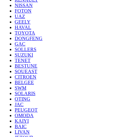
NISSAN
FOTON
UAZ
GEELY
HAVAL
TOYOTA
DONGFENG
GAC
SOLLERS
SUZUKI
TENET
BESTUNE
SOUEAST
CITROEN
BELGEE
SWM
SOLARIS
OTING
JAC
PEUGEOT
OMODA
KAIYI
BAIC
LIVAN