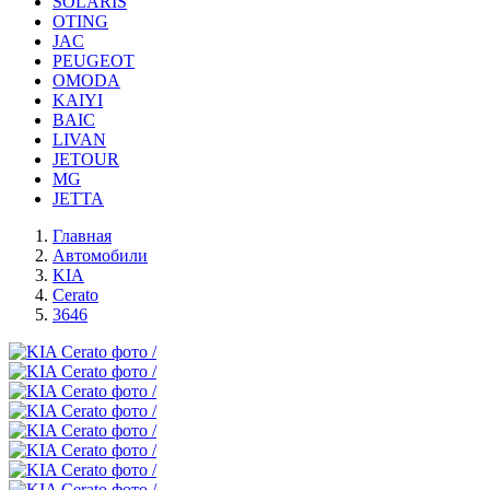
SOLARIS
OTING
JAC
PEUGEOT
OMODA
KAIYI
BAIC
LIVAN
JETOUR
MG
JETTA
Главная
Автомобили
KIA
Cerato
3646