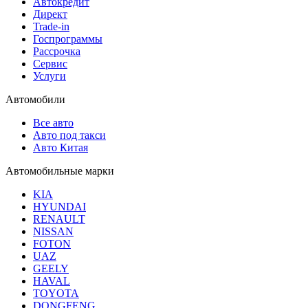
Автокредит
Директ
Trade-in
Госпрограммы
Рассрочка
Сервис
Услуги
Автомобили
Все авто
Авто под такси
Авто Китая
Автомобильные марки
KIA
HYUNDAI
RENAULT
NISSAN
FOTON
UAZ
GEELY
HAVAL
TOYOTA
DONGFENG