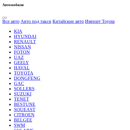
Автомобили
Все авто
Авто под такси
Китайские авто
Импорт Toyota
KIA
HYUNDAI
RENAULT
NISSAN
FOTON
UAZ
GEELY
HAVAL
TOYOTA
DONGFENG
GAC
SOLLERS
SUZUKI
TENET
BESTUNE
SOUEAST
CITROEN
BELGEE
SWM