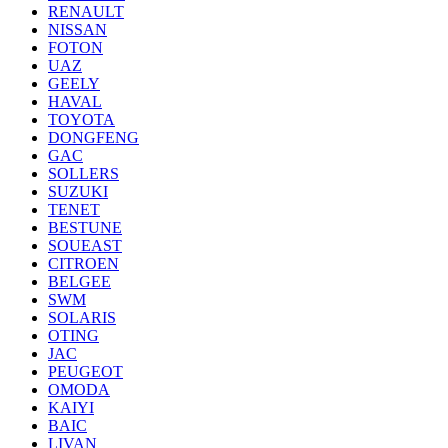
RENAULT
NISSAN
FOTON
UAZ
GEELY
HAVAL
TOYOTA
DONGFENG
GAC
SOLLERS
SUZUKI
TENET
BESTUNE
SOUEAST
CITROEN
BELGEE
SWM
SOLARIS
OTING
JAC
PEUGEOT
OMODA
KAIYI
BAIC
LIVAN