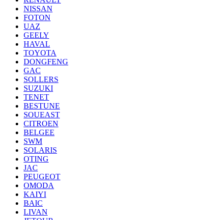
NISSAN
FOTON
UAZ
GEELY
HAVAL
TOYOTA
DONGFENG
GAC
SOLLERS
SUZUKI
TENET
BESTUNE
SOUEAST
CITROEN
BELGEE
SWM
SOLARIS
OTING
JAC
PEUGEOT
OMODA
KAIYI
BAIC
LIVAN