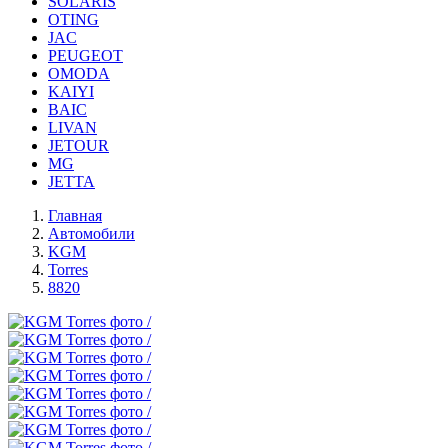
SOLARIS
OTING
JAC
PEUGEOT
OMODA
KAIYI
BAIC
LIVAN
JETOUR
MG
JETTA
Главная
Автомобили
KGM
Torres
8820