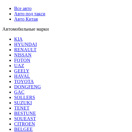
Все авто
Авто под такси
Авто Китая
Автомобильные марки
KIA
HYUNDAI
RENAULT
NISSAN
FOTON
UAZ
GEELY
HAVAL
TOYOTA
DONGFENG
GAC
SOLLERS
SUZUKI
TENET
BESTUNE
SOUEAST
CITROEN
BELGEE