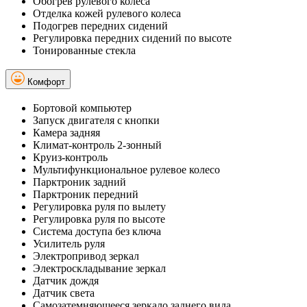
Обогрев рулевого колеса
Отделка кожей рулевого колеса
Подогрев передних сидений
Регулировка передних сидений по высоте
Тонированные стекла
Комфорт
Бортовой компьютер
Запуск двигателя с кнопки
Камера задняя
Климат-контроль 2-зонный
Круиз-контроль
Мультифункциональное рулевое колесо
Парктроник задний
Парктроник передний
Регулировка руля по вылету
Регулировка руля по высоте
Система доступа без ключа
Усилитель руля
Электропривод зеркал
Электроскладывание зеркал
Датчик дождя
Датчик света
Самозатемняющееся зеркало заднего вида