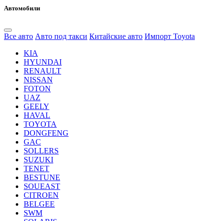
Автомобили
Все авто
Авто под такси
Китайские авто
Импорт Toyota
KIA
HYUNDAI
RENAULT
NISSAN
FOTON
UAZ
GEELY
HAVAL
TOYOTA
DONGFENG
GAC
SOLLERS
SUZUKI
TENET
BESTUNE
SOUEAST
CITROEN
BELGEE
SWM