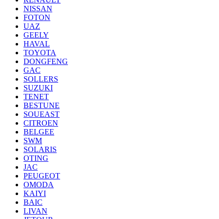
NISSAN
FOTON
UAZ
GEELY
HAVAL
TOYOTA
DONGFENG
GAC
SOLLERS
SUZUKI
TENET
BESTUNE
SOUEAST
CITROEN
BELGEE
SWM
SOLARIS
OTING
JAC
PEUGEOT
OMODA
KAIYI
BAIC
LIVAN