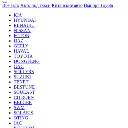
Все авто
Авто под такси
Китайские авто
Импорт Toyota
KIA
HYUNDAI
RENAULT
NISSAN
FOTON
UAZ
GEELY
HAVAL
TOYOTA
DONGFENG
GAC
SOLLERS
SUZUKI
TENET
BESTUNE
SOUEAST
CITROEN
BELGEE
SWM
SOLARIS
OTING
JAC