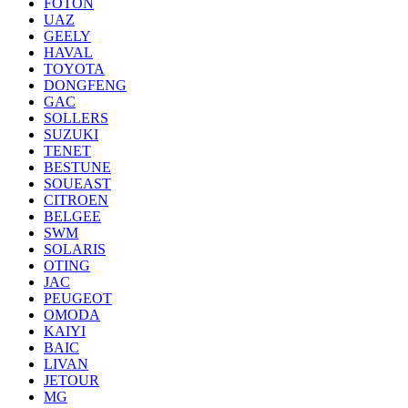
FOTON
UAZ
GEELY
HAVAL
TOYOTA
DONGFENG
GAC
SOLLERS
SUZUKI
TENET
BESTUNE
SOUEAST
CITROEN
BELGEE
SWM
SOLARIS
OTING
JAC
PEUGEOT
OMODA
KAIYI
BAIC
LIVAN
JETOUR
MG