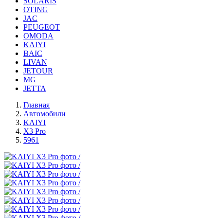
SOLARIS
OTING
JAC
PEUGEOT
OMODA
KAIYI
BAIC
LIVAN
JETOUR
MG
JETTA
Главная
Автомобили
KAIYI
X3 Pro
5961