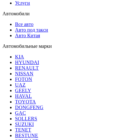
Услуги
Автомобили
Все авто
Авто под такси
Авто Китая
Автомобильные марки
KIA
HYUNDAI
RENAULT
NISSAN
FOTON
UAZ
GEELY
HAVAL
TOYOTA
DONGFENG
GAC
SOLLERS
SUZUKI
TENET
BESTUNE