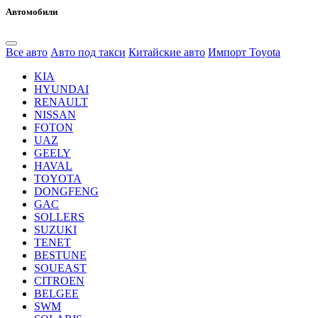
Автомобили
Все авто
Авто под такси
Китайские авто
Импорт Toyota
KIA
HYUNDAI
RENAULT
NISSAN
FOTON
UAZ
GEELY
HAVAL
TOYOTA
DONGFENG
GAC
SOLLERS
SUZUKI
TENET
BESTUNE
SOUEAST
CITROEN
BELGEE
SWM