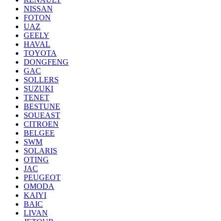
NISSAN
FOTON
UAZ
GEELY
HAVAL
TOYOTA
DONGFENG
GAC
SOLLERS
SUZUKI
TENET
BESTUNE
SOUEAST
CITROEN
BELGEE
SWM
SOLARIS
OTING
JAC
PEUGEOT
OMODA
KAIYI
BAIC
LIVAN