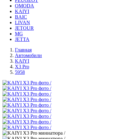
PEUGEOT
OMODA
KAIYI
BAIC
LIVAN
JETOUR
MG
JETTA
Главная
Автомобили
KAIYI
X3 Pro
5958