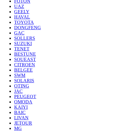
FOTON
UAZ
GEELY
HAVAL
TOYOTA
DONGFENG
GAC
SOLLERS
SUZUKI
TENET
BESTUNE
SOUEAST
CITROEN
BELGEE
SWM
SOLARIS
OTING
JAC
PEUGEOT
OMODA
KAIYI
BAIC
LIVAN
JETOUR
MG