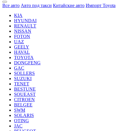
Все авто
Авто под такси
Китайские авто
Импорт Toyota
KIA
HYUNDAI
RENAULT
NISSAN
FOTON
UAZ
GEELY
HAVAL
TOYOTA
DONGFENG
GAC
SOLLERS
SUZUKI
TENET
BESTUNE
SOUEAST
CITROEN
BELGEE
SWM
SOLARIS
OTING
JAC