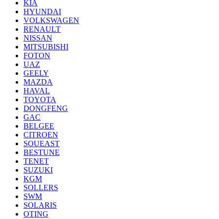
KIA
HYUNDAI
VOLKSWAGEN
RENAULT
NISSAN
MITSUBISHI
FOTON
UAZ
GEELY
MAZDA
HAVAL
TOYOTA
DONGFENG
GAC
BELGEE
CITROEN
SOUEAST
BESTUNE
TENET
SUZUKI
KGM
SOLLERS
SWM
SOLARIS
OTING