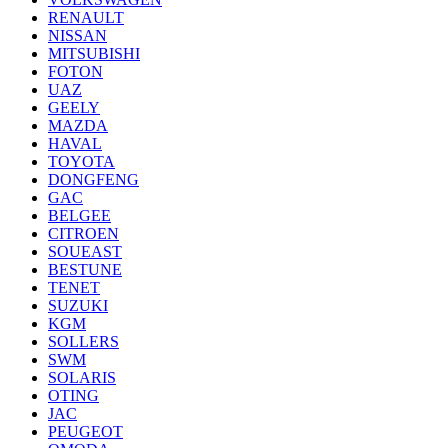
RENAULT
NISSAN
MITSUBISHI
FOTON
UAZ
GEELY
MAZDA
HAVAL
TOYOTA
DONGFENG
GAC
BELGEE
CITROEN
SOUEAST
BESTUNE
TENET
SUZUKI
KGM
SOLLERS
SWM
SOLARIS
OTING
JAC
PEUGEOT