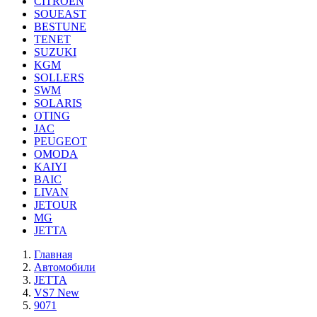
CITROEN
SOUEAST
BESTUNE
TENET
SUZUKI
KGM
SOLLERS
SWM
SOLARIS
OTING
JAC
PEUGEOT
OMODA
KAIYI
BAIC
LIVAN
JETOUR
MG
JETTA
Главная
Автомобили
JETTA
VS7 New
9071