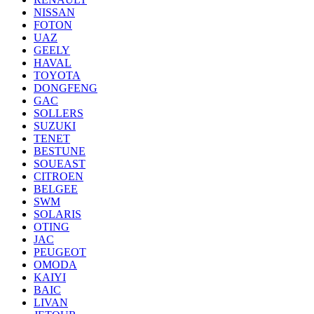
NISSAN
FOTON
UAZ
GEELY
HAVAL
TOYOTA
DONGFENG
GAC
SOLLERS
SUZUKI
TENET
BESTUNE
SOUEAST
CITROEN
BELGEE
SWM
SOLARIS
OTING
JAC
PEUGEOT
OMODA
KAIYI
BAIC
LIVAN