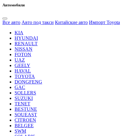
Автомобили
Все авто
Авто под такси
Китайские авто
Импорт Toyota
KIA
HYUNDAI
RENAULT
NISSAN
FOTON
UAZ
GEELY
HAVAL
TOYOTA
DONGFENG
GAC
SOLLERS
SUZUKI
TENET
BESTUNE
SOUEAST
CITROEN
BELGEE
SWM