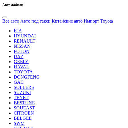
Автомобили
Все авто
Авто под такси
Китайские авто
Импорт Toyota
KIA
HYUNDAI
RENAULT
NISSAN
FOTON
UAZ
GEELY
HAVAL
TOYOTA
DONGFENG
GAC
SOLLERS
SUZUKI
TENET
BESTUNE
SOUEAST
CITROEN
BELGEE
SWM