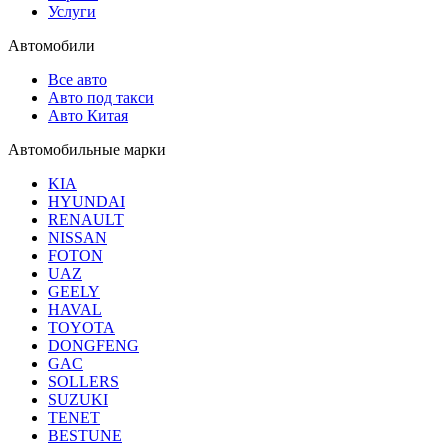
Услуги
Автомобили
Все авто
Авто под такси
Авто Китая
Автомобильные марки
KIA
HYUNDAI
RENAULT
NISSAN
FOTON
UAZ
GEELY
HAVAL
TOYOTA
DONGFENG
GAC
SOLLERS
SUZUKI
TENET
BESTUNE