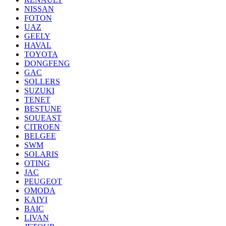
NISSAN
FOTON
UAZ
GEELY
HAVAL
TOYOTA
DONGFENG
GAC
SOLLERS
SUZUKI
TENET
BESTUNE
SOUEAST
CITROEN
BELGEE
SWM
SOLARIS
OTING
JAC
PEUGEOT
OMODA
KAIYI
BAIC
LIVAN