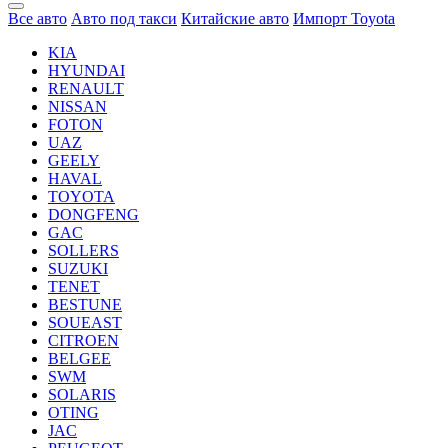
Все авто
Авто под такси
Китайские авто
Импорт Toyota
KIA
HYUNDAI
RENAULT
NISSAN
FOTON
UAZ
GEELY
HAVAL
TOYOTA
DONGFENG
GAC
SOLLERS
SUZUKI
TENET
BESTUNE
SOUEAST
CITROEN
BELGEE
SWM
SOLARIS
OTING
JAC