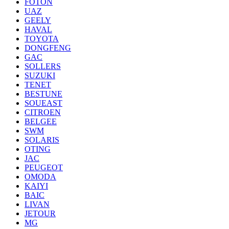
FOTON
UAZ
GEELY
HAVAL
TOYOTA
DONGFENG
GAC
SOLLERS
SUZUKI
TENET
BESTUNE
SOUEAST
CITROEN
BELGEE
SWM
SOLARIS
OTING
JAC
PEUGEOT
OMODA
KAIYI
BAIC
LIVAN
JETOUR
MG