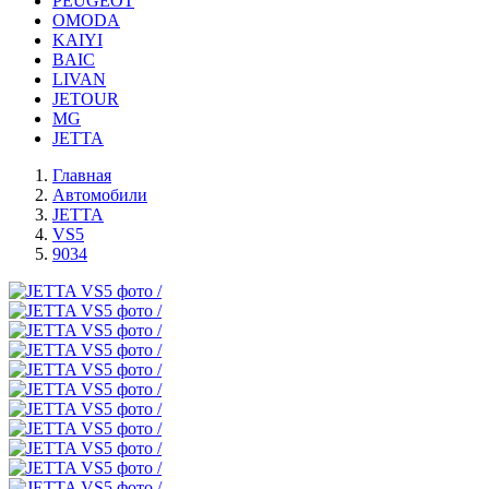
PEUGEOT
OMODA
KAIYI
BAIC
LIVAN
JETOUR
MG
JETTA
Главная
Автомобили
JETTA
VS5
9034