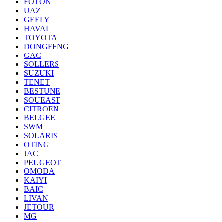
FOTON
UAZ
GEELY
HAVAL
TOYOTA
DONGFENG
GAC
SOLLERS
SUZUKI
TENET
BESTUNE
SOUEAST
CITROEN
BELGEE
SWM
SOLARIS
OTING
JAC
PEUGEOT
OMODA
KAIYI
BAIC
LIVAN
JETOUR
MG