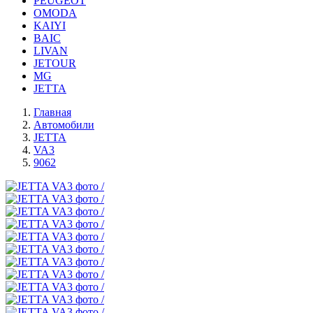
PEUGEOT
OMODA
KAIYI
BAIC
LIVAN
JETOUR
MG
JETTA
Главная
Автомобили
JETTA
VA3
9062