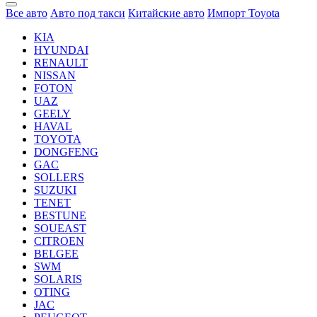
Все авто
Авто под такси
Китайские авто
Импорт Toyota
KIA
HYUNDAI
RENAULT
NISSAN
FOTON
UAZ
GEELY
HAVAL
TOYOTA
DONGFENG
GAC
SOLLERS
SUZUKI
TENET
BESTUNE
SOUEAST
CITROEN
BELGEE
SWM
SOLARIS
OTING
JAC