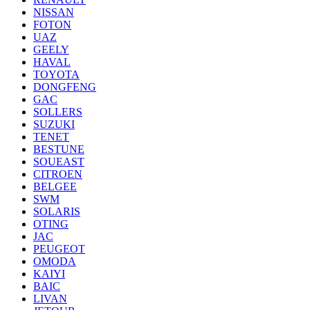
NISSAN
FOTON
UAZ
GEELY
HAVAL
TOYOTA
DONGFENG
GAC
SOLLERS
SUZUKI
TENET
BESTUNE
SOUEAST
CITROEN
BELGEE
SWM
SOLARIS
OTING
JAC
PEUGEOT
OMODA
KAIYI
BAIC
LIVAN