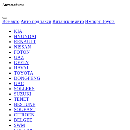
Автомобили
Все авто
Авто под такси
Китайские авто
Импорт Toyota
KIA
HYUNDAI
RENAULT
NISSAN
FOTON
UAZ
GEELY
HAVAL
TOYOTA
DONGFENG
GAC
SOLLERS
SUZUKI
TENET
BESTUNE
SOUEAST
CITROEN
BELGEE
SWM