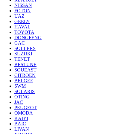
NISSAN
FOTON
UAZ
GEELY
HAVAL
TOYOTA
DONGFENG
GAC
SOLLERS
SUZUKI
TENET
BESTUNE
SOUEAST
CITROEN
BELGEE
SWM
SOLARIS
OTING
JAC
PEUGEOT
OMODA
KAIYI
BAIC
LIVAN