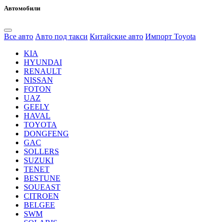
Автомобили
Все авто
Авто под такси
Китайские авто
Импорт Toyota
KIA
HYUNDAI
RENAULT
NISSAN
FOTON
UAZ
GEELY
HAVAL
TOYOTA
DONGFENG
GAC
SOLLERS
SUZUKI
TENET
BESTUNE
SOUEAST
CITROEN
BELGEE
SWM