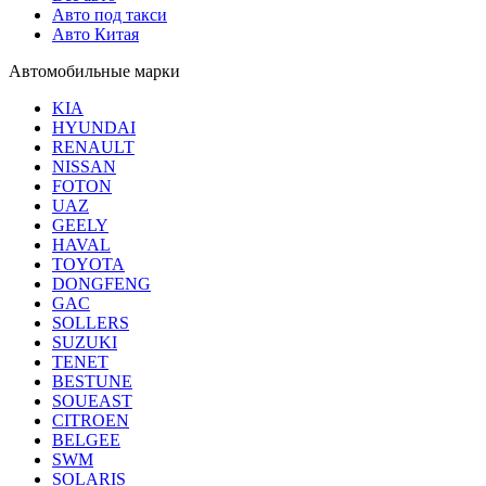
Авто под такси
Авто Китая
Автомобильные марки
KIA
HYUNDAI
RENAULT
NISSAN
FOTON
UAZ
GEELY
HAVAL
TOYOTA
DONGFENG
GAC
SOLLERS
SUZUKI
TENET
BESTUNE
SOUEAST
CITROEN
BELGEE
SWM
SOLARIS