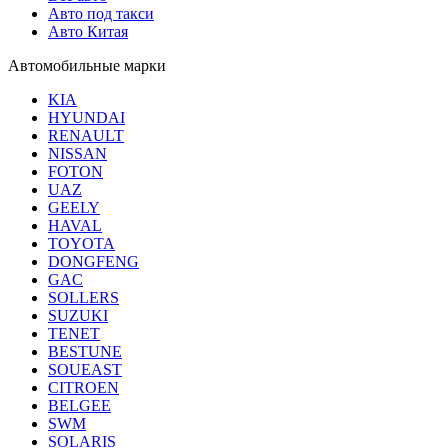
Авто под такси
Авто Китая
Автомобильные марки
KIA
HYUNDAI
RENAULT
NISSAN
FOTON
UAZ
GEELY
HAVAL
TOYOTA
DONGFENG
GAC
SOLLERS
SUZUKI
TENET
BESTUNE
SOUEAST
CITROEN
BELGEE
SWM
SOLARIS