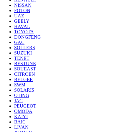
NISSAN
FOTON
UAZ
GEELY
HAVAL
TOYOTA
DONGFENG
GAC
SOLLERS
SUZUKI
TENET
BESTUNE
SOUEAST
CITROEN
BELGEE
SWM
SOLARIS
OTING
JAC
PEUGEOT
OMODA
KAIYI
BAIC
LIVAN