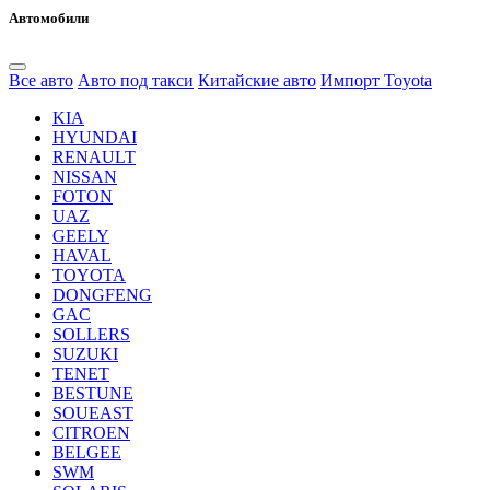
Автомобили
Все авто
Авто под такси
Китайские авто
Импорт Toyota
KIA
HYUNDAI
RENAULT
NISSAN
FOTON
UAZ
GEELY
HAVAL
TOYOTA
DONGFENG
GAC
SOLLERS
SUZUKI
TENET
BESTUNE
SOUEAST
CITROEN
BELGEE
SWM