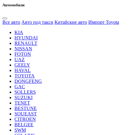
Автомобили
Все авто
Авто под такси
Китайские авто
Импорт Toyota
KIA
HYUNDAI
RENAULT
NISSAN
FOTON
UAZ
GEELY
HAVAL
TOYOTA
DONGFENG
GAC
SOLLERS
SUZUKI
TENET
BESTUNE
SOUEAST
CITROEN
BELGEE
SWM