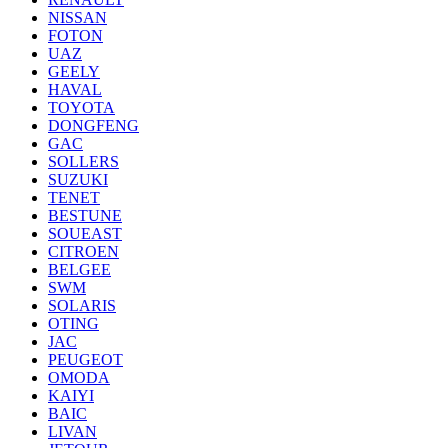
NISSAN
FOTON
UAZ
GEELY
HAVAL
TOYOTA
DONGFENG
GAC
SOLLERS
SUZUKI
TENET
BESTUNE
SOUEAST
CITROEN
BELGEE
SWM
SOLARIS
OTING
JAC
PEUGEOT
OMODA
KAIYI
BAIC
LIVAN