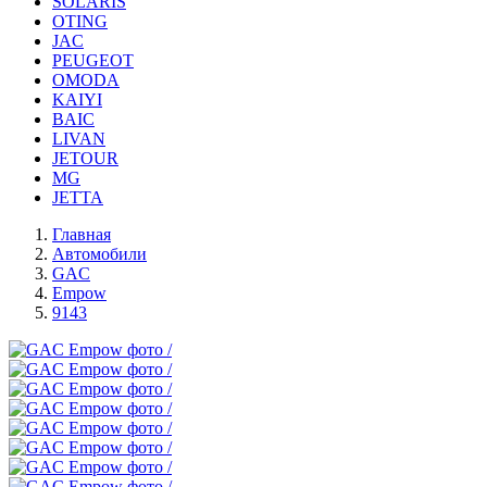
SOLARIS
OTING
JAC
PEUGEOT
OMODA
KAIYI
BAIC
LIVAN
JETOUR
MG
JETTA
Главная
Автомобили
GAC
Empow
9143