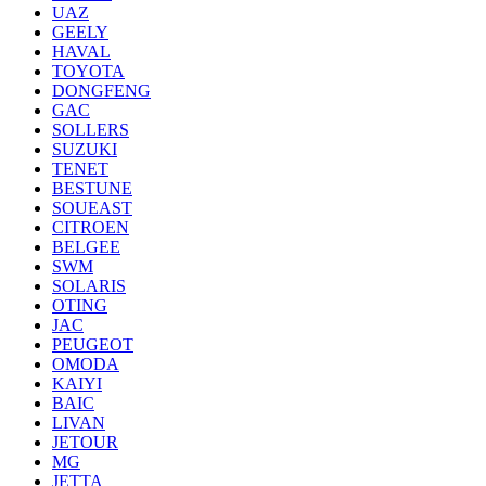
UAZ
GEELY
HAVAL
TOYOTA
DONGFENG
GAC
SOLLERS
SUZUKI
TENET
BESTUNE
SOUEAST
CITROEN
BELGEE
SWM
SOLARIS
OTING
JAC
PEUGEOT
OMODA
KAIYI
BAIC
LIVAN
JETOUR
MG
JETTA