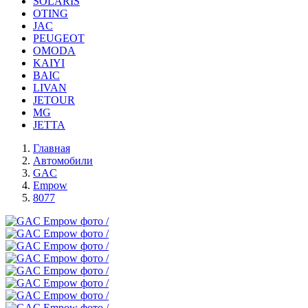
SOLARIS
OTING
JAC
PEUGEOT
OMODA
KAIYI
BAIC
LIVAN
JETOUR
MG
JETTA
Главная
Автомобили
GAC
Empow
8077