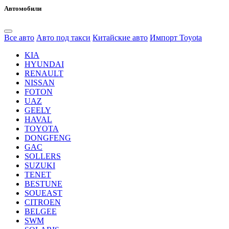
Автомобили
Все авто
Авто под такси
Китайские авто
Импорт Toyota
KIA
HYUNDAI
RENAULT
NISSAN
FOTON
UAZ
GEELY
HAVAL
TOYOTA
DONGFENG
GAC
SOLLERS
SUZUKI
TENET
BESTUNE
SOUEAST
CITROEN
BELGEE
SWM