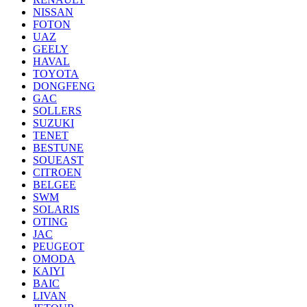
NISSAN
FOTON
UAZ
GEELY
HAVAL
TOYOTA
DONGFENG
GAC
SOLLERS
SUZUKI
TENET
BESTUNE
SOUEAST
CITROEN
BELGEE
SWM
SOLARIS
OTING
JAC
PEUGEOT
OMODA
KAIYI
BAIC
LIVAN