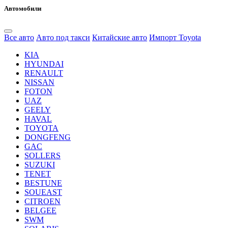
Автомобили
Все авто
Авто под такси
Китайские авто
Импорт Toyota
KIA
HYUNDAI
RENAULT
NISSAN
FOTON
UAZ
GEELY
HAVAL
TOYOTA
DONGFENG
GAC
SOLLERS
SUZUKI
TENET
BESTUNE
SOUEAST
CITROEN
BELGEE
SWM