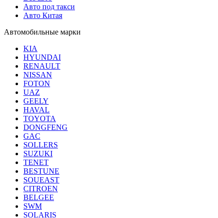
Авто под такси
Авто Китая
Автомобильные марки
KIA
HYUNDAI
RENAULT
NISSAN
FOTON
UAZ
GEELY
HAVAL
TOYOTA
DONGFENG
GAC
SOLLERS
SUZUKI
TENET
BESTUNE
SOUEAST
CITROEN
BELGEE
SWM
SOLARIS