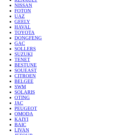
NISSAN
FOTON
UAZ
GEELY
HAVAL
TOYOTA
DONGFENG
GAC
SOLLERS
SUZUKI
TENET
BESTUNE
SOUEAST
CITROEN
BELGEE
SWM
SOLARIS
OTING
JAC
PEUGEOT
OMODA
KAIYI
BAIC
LIVAN