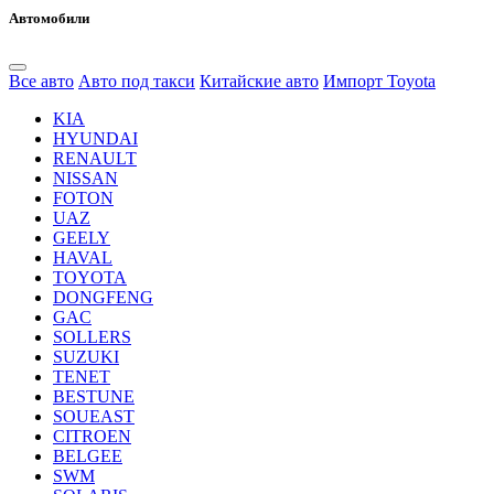
Автомобили
Все авто
Авто под такси
Китайские авто
Импорт Toyota
KIA
HYUNDAI
RENAULT
NISSAN
FOTON
UAZ
GEELY
HAVAL
TOYOTA
DONGFENG
GAC
SOLLERS
SUZUKI
TENET
BESTUNE
SOUEAST
CITROEN
BELGEE
SWM