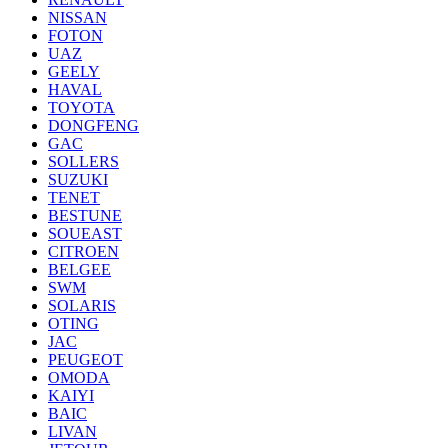
NISSAN
FOTON
UAZ
GEELY
HAVAL
TOYOTA
DONGFENG
GAC
SOLLERS
SUZUKI
TENET
BESTUNE
SOUEAST
CITROEN
BELGEE
SWM
SOLARIS
OTING
JAC
PEUGEOT
OMODA
KAIYI
BAIC
LIVAN