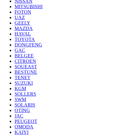
NISSAN
MITSUBISHI
FOTON
UAZ
GEELY
MAZDA
HAVAL
TOYOTA
DONGFENG
GAC
BELGEE
CITROEN
SOUEAST
BESTUNE
TENET
SUZUKI
KGM
SOLLERS
SWM
SOLARIS
OTING
JAC
PEUGEOT
OMODA
KAIYI