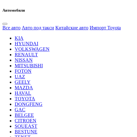
Автомобили
Все авто
Авто под такси
Китайские авто
Импорт Toyota
KIA
HYUNDAI
VOLKSWAGEN
RENAULT
NISSAN
MITSUBISHI
FOTON
UAZ
GEELY
MAZDA
HAVAL
TOYOTA
DONGFENG
GAC
BELGEE
CITROEN
SOUEAST
BESTUNE