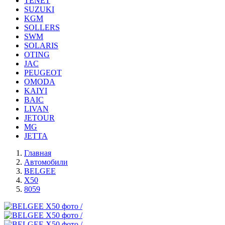
TENET
SUZUKI
KGM
SOLLERS
SWM
SOLARIS
OTING
JAC
PEUGEOT
OMODA
KAIYI
BAIC
LIVAN
JETOUR
MG
JETTA
Главная
Автомобили
BELGEE
X50
8059