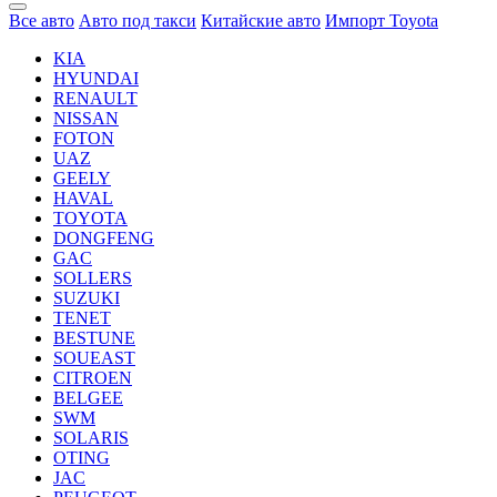
Все авто
Авто под такси
Китайские авто
Импорт Toyota
KIA
HYUNDAI
RENAULT
NISSAN
FOTON
UAZ
GEELY
HAVAL
TOYOTA
DONGFENG
GAC
SOLLERS
SUZUKI
TENET
BESTUNE
SOUEAST
CITROEN
BELGEE
SWM
SOLARIS
OTING
JAC