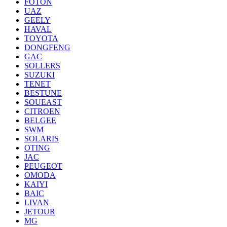
FOTON
UAZ
GEELY
HAVAL
TOYOTA
DONGFENG
GAC
SOLLERS
SUZUKI
TENET
BESTUNE
SOUEAST
CITROEN
BELGEE
SWM
SOLARIS
OTING
JAC
PEUGEOT
OMODA
KAIYI
BAIC
LIVAN
JETOUR
MG