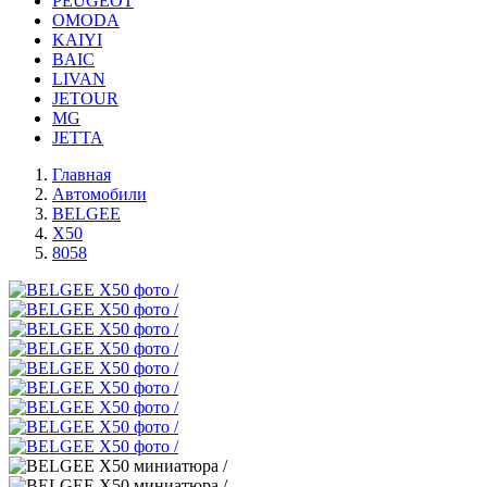
PEUGEOT
OMODA
KAIYI
BAIC
LIVAN
JETOUR
MG
JETTA
Главная
Автомобили
BELGEE
X50
8058