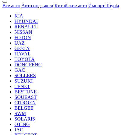
Все авто
Авто под такси
Китайские авто
Импорт Toyota
KIA
HYUNDAI
RENAULT
NISSAN
FOTON
UAZ
GEELY
HAVAL
TOYOTA
DONGFENG
GAC
SOLLERS
SUZUKI
TENET
BESTUNE
SOUEAST
CITROEN
BELGEE
SWM
SOLARIS
OTING
JAC