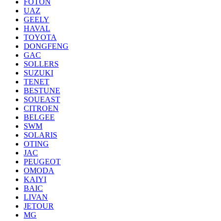
FOTON
UAZ
GEELY
HAVAL
TOYOTA
DONGFENG
GAC
SOLLERS
SUZUKI
TENET
BESTUNE
SOUEAST
CITROEN
BELGEE
SWM
SOLARIS
OTING
JAC
PEUGEOT
OMODA
KAIYI
BAIC
LIVAN
JETOUR
MG