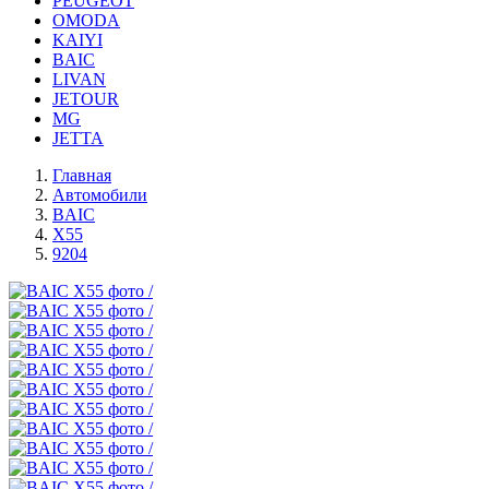
PEUGEOT
OMODA
KAIYI
BAIC
LIVAN
JETOUR
MG
JETTA
Главная
Автомобили
BAIC
X55
9204