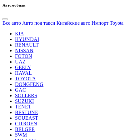
Автомобили
Все авто
Авто под такси
Китайские авто
Импорт Toyota
KIA
HYUNDAI
RENAULT
NISSAN
FOTON
UAZ
GEELY
HAVAL
TOYOTA
DONGFENG
GAC
SOLLERS
SUZUKI
TENET
BESTUNE
SOUEAST
CITROEN
BELGEE
SWM