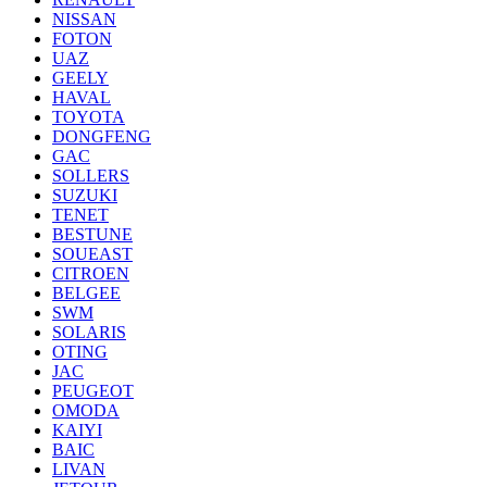
NISSAN
FOTON
UAZ
GEELY
HAVAL
TOYOTA
DONGFENG
GAC
SOLLERS
SUZUKI
TENET
BESTUNE
SOUEAST
CITROEN
BELGEE
SWM
SOLARIS
OTING
JAC
PEUGEOT
OMODA
KAIYI
BAIC
LIVAN