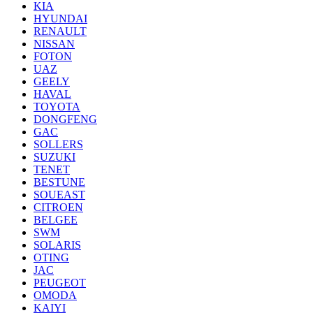
KIA
HYUNDAI
RENAULT
NISSAN
FOTON
UAZ
GEELY
HAVAL
TOYOTA
DONGFENG
GAC
SOLLERS
SUZUKI
TENET
BESTUNE
SOUEAST
CITROEN
BELGEE
SWM
SOLARIS
OTING
JAC
PEUGEOT
OMODA
KAIYI