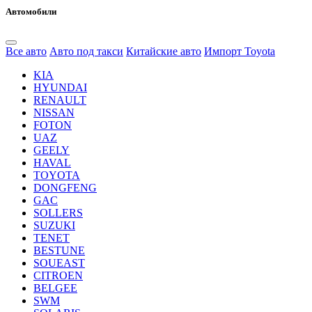
Автомобили
Все авто
Авто под такси
Китайские авто
Импорт Toyota
KIA
HYUNDAI
RENAULT
NISSAN
FOTON
UAZ
GEELY
HAVAL
TOYOTA
DONGFENG
GAC
SOLLERS
SUZUKI
TENET
BESTUNE
SOUEAST
CITROEN
BELGEE
SWM