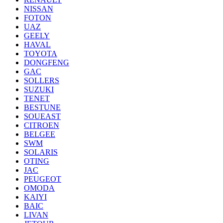
NISSAN
FOTON
UAZ
GEELY
HAVAL
TOYOTA
DONGFENG
GAC
SOLLERS
SUZUKI
TENET
BESTUNE
SOUEAST
CITROEN
BELGEE
SWM
SOLARIS
OTING
JAC
PEUGEOT
OMODA
KAIYI
BAIC
LIVAN