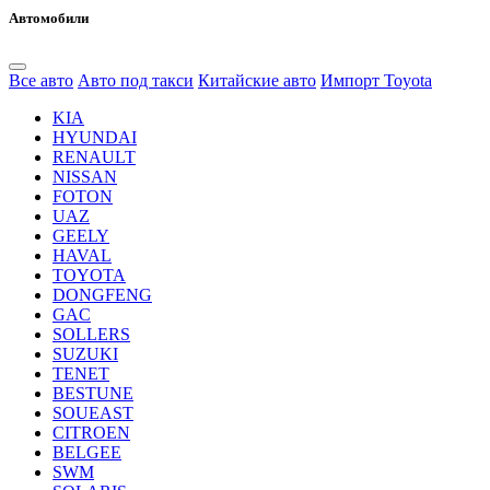
Автомобили
Все авто
Авто под такси
Китайские авто
Импорт Toyota
KIA
HYUNDAI
RENAULT
NISSAN
FOTON
UAZ
GEELY
HAVAL
TOYOTA
DONGFENG
GAC
SOLLERS
SUZUKI
TENET
BESTUNE
SOUEAST
CITROEN
BELGEE
SWM