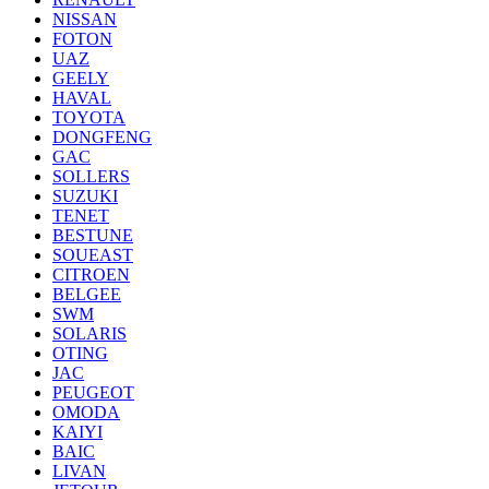
NISSAN
FOTON
UAZ
GEELY
HAVAL
TOYOTA
DONGFENG
GAC
SOLLERS
SUZUKI
TENET
BESTUNE
SOUEAST
CITROEN
BELGEE
SWM
SOLARIS
OTING
JAC
PEUGEOT
OMODA
KAIYI
BAIC
LIVAN