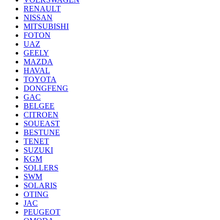
RENAULT
NISSAN
MITSUBISHI
FOTON
UAZ
GEELY
MAZDA
HAVAL
TOYOTA
DONGFENG
GAC
BELGEE
CITROEN
SOUEAST
BESTUNE
TENET
SUZUKI
KGM
SOLLERS
SWM
SOLARIS
OTING
JAC
PEUGEOT