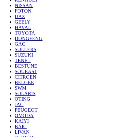
NISSAN
FOTON
UAZ
GEELY
HAVAL
TOYOTA
DONGFENG
GAC
SOLLERS
SUZUKI
TENET
BESTUNE
SOUEAST
CITROEN
BELGEE
SWM
SOLARIS
OTING
JAC
PEUGEOT
OMODA
KAIYI
BAIC
LIVAN