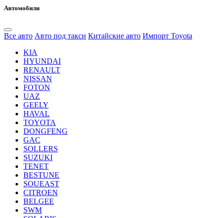
Автомобили
Все авто
Авто под такси
Китайские авто
Импорт Toyota
KIA
HYUNDAI
RENAULT
NISSAN
FOTON
UAZ
GEELY
HAVAL
TOYOTA
DONGFENG
GAC
SOLLERS
SUZUKI
TENET
BESTUNE
SOUEAST
CITROEN
BELGEE
SWM