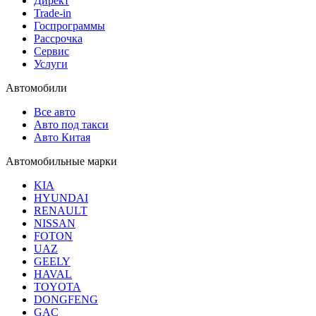
Директ
Trade-in
Госпрограммы
Рассрочка
Сервис
Услуги
Автомобили
Все авто
Авто под такси
Авто Китая
Автомобильные марки
KIA
HYUNDAI
RENAULT
NISSAN
FOTON
UAZ
GEELY
HAVAL
TOYOTA
DONGFENG
GAC