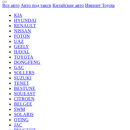
Все авто
Авто под такси
Китайские авто
Импорт Toyota
KIA
HYUNDAI
RENAULT
NISSAN
FOTON
UAZ
GEELY
HAVAL
TOYOTA
DONGFENG
GAC
SOLLERS
SUZUKI
TENET
BESTUNE
SOUEAST
CITROEN
BELGEE
SWM
SOLARIS
OTING
JAC