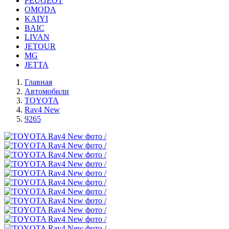
PEUGEOT
OMODA
KAIYI
BAIC
LIVAN
JETOUR
MG
JETTA
Главная
Автомобили
TOYOTA
Rav4 New
9265