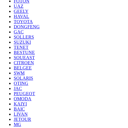
FOTON
UAZ
GEELY
HAVAL
TOYOTA
DONGFENG
GAC
SOLLERS
SUZUKI
TENET
BESTUNE
SOUEAST
CITROEN
BELGEE
SWM
SOLARIS
OTING
JAC
PEUGEOT
OMODA
KAIYI
BAIC
LIVAN
JETOUR
MG