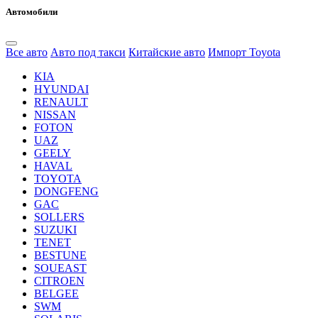
Автомобили
Все авто
Авто под такси
Китайские авто
Импорт Toyota
KIA
HYUNDAI
RENAULT
NISSAN
FOTON
UAZ
GEELY
HAVAL
TOYOTA
DONGFENG
GAC
SOLLERS
SUZUKI
TENET
BESTUNE
SOUEAST
CITROEN
BELGEE
SWM