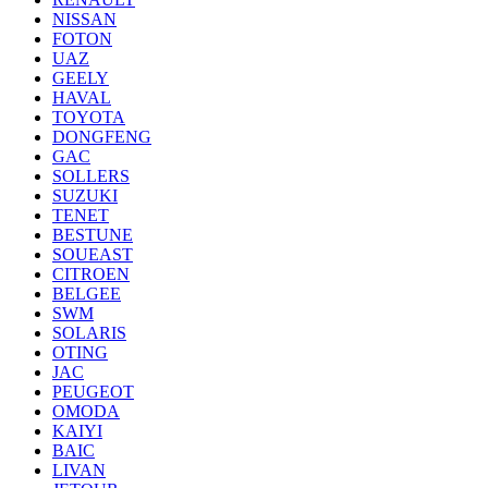
NISSAN
FOTON
UAZ
GEELY
HAVAL
TOYOTA
DONGFENG
GAC
SOLLERS
SUZUKI
TENET
BESTUNE
SOUEAST
CITROEN
BELGEE
SWM
SOLARIS
OTING
JAC
PEUGEOT
OMODA
KAIYI
BAIC
LIVAN