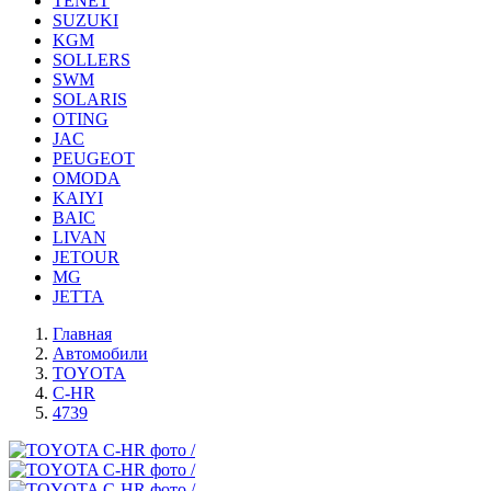
TENET
SUZUKI
KGM
SOLLERS
SWM
SOLARIS
OTING
JAC
PEUGEOT
OMODA
KAIYI
BAIC
LIVAN
JETOUR
MG
JETTA
Главная
Автомобили
TOYOTA
C-HR
4739