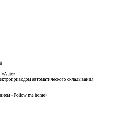
ой
 «Auto»
электроприводом автоматического складывания
нием «Follow me home»