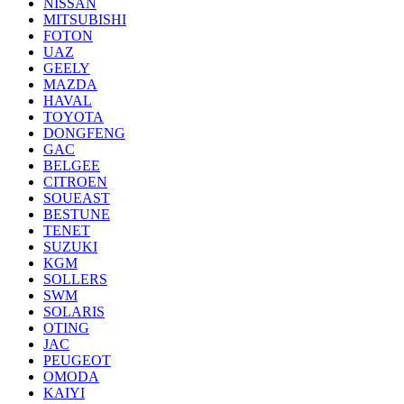
NISSAN
MITSUBISHI
FOTON
UAZ
GEELY
MAZDA
HAVAL
TOYOTA
DONGFENG
GAC
BELGEE
CITROEN
SOUEAST
BESTUNE
TENET
SUZUKI
KGM
SOLLERS
SWM
SOLARIS
OTING
JAC
PEUGEOT
OMODA
KAIYI