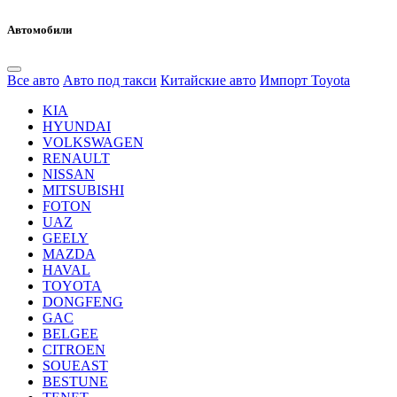
Автомобили
Все авто
Авто под такси
Китайские авто
Импорт Toyota
KIA
HYUNDAI
VOLKSWAGEN
RENAULT
NISSAN
MITSUBISHI
FOTON
UAZ
GEELY
MAZDA
HAVAL
TOYOTA
DONGFENG
GAC
BELGEE
CITROEN
SOUEAST
BESTUNE