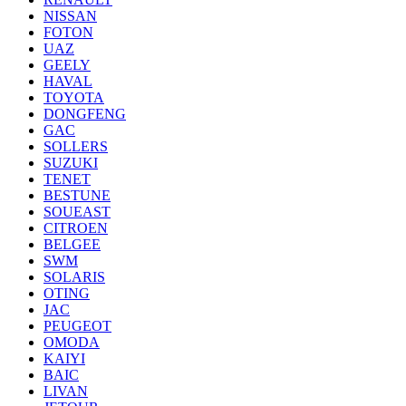
NISSAN
FOTON
UAZ
GEELY
HAVAL
TOYOTA
DONGFENG
GAC
SOLLERS
SUZUKI
TENET
BESTUNE
SOUEAST
CITROEN
BELGEE
SWM
SOLARIS
OTING
JAC
PEUGEOT
OMODA
KAIYI
BAIC
LIVAN