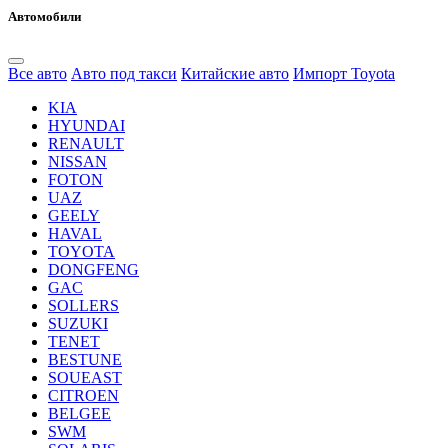
Автомобили
Все авто
Авто под такси
Китайские авто
Импорт Toyota
KIA
HYUNDAI
RENAULT
NISSAN
FOTON
UAZ
GEELY
HAVAL
TOYOTA
DONGFENG
GAC
SOLLERS
SUZUKI
TENET
BESTUNE
SOUEAST
CITROEN
BELGEE
SWM