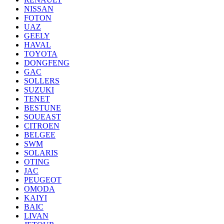
NISSAN
FOTON
UAZ
GEELY
HAVAL
TOYOTA
DONGFENG
GAC
SOLLERS
SUZUKI
TENET
BESTUNE
SOUEAST
CITROEN
BELGEE
SWM
SOLARIS
OTING
JAC
PEUGEOT
OMODA
KAIYI
BAIC
LIVAN