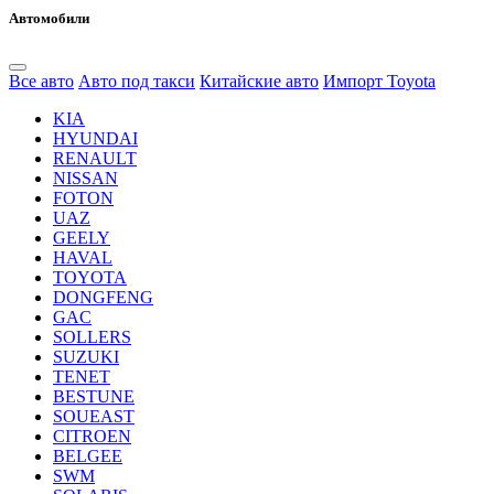
Автомобили
Все авто
Авто под такси
Китайские авто
Импорт Toyota
KIA
HYUNDAI
RENAULT
NISSAN
FOTON
UAZ
GEELY
HAVAL
TOYOTA
DONGFENG
GAC
SOLLERS
SUZUKI
TENET
BESTUNE
SOUEAST
CITROEN
BELGEE
SWM