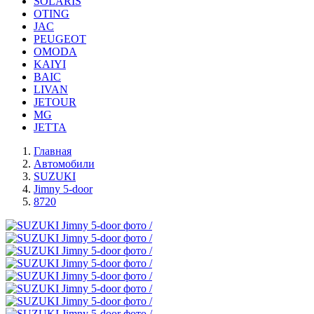
SOLARIS
OTING
JAC
PEUGEOT
OMODA
KAIYI
BAIC
LIVAN
JETOUR
MG
JETTA
Главная
Автомобили
SUZUKI
Jimny 5-door
8720