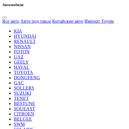
Автомобили
Все авто
Авто под такси
Китайские авто
Импорт Toyota
KIA
HYUNDAI
RENAULT
NISSAN
FOTON
UAZ
GEELY
HAVAL
TOYOTA
DONGFENG
GAC
SOLLERS
SUZUKI
TENET
BESTUNE
SOUEAST
CITROEN
BELGEE
SWM