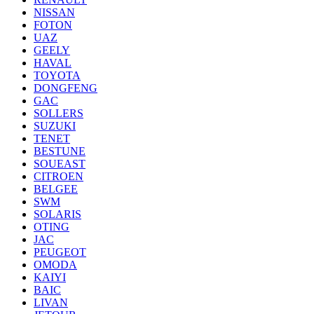
NISSAN
FOTON
UAZ
GEELY
HAVAL
TOYOTA
DONGFENG
GAC
SOLLERS
SUZUKI
TENET
BESTUNE
SOUEAST
CITROEN
BELGEE
SWM
SOLARIS
OTING
JAC
PEUGEOT
OMODA
KAIYI
BAIC
LIVAN