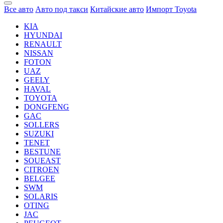
Все авто
Авто под такси
Китайские авто
Импорт Toyota
KIA
HYUNDAI
RENAULT
NISSAN
FOTON
UAZ
GEELY
HAVAL
TOYOTA
DONGFENG
GAC
SOLLERS
SUZUKI
TENET
BESTUNE
SOUEAST
CITROEN
BELGEE
SWM
SOLARIS
OTING
JAC