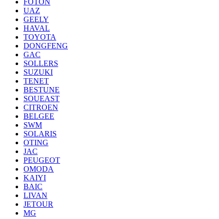
FOTON
UAZ
GEELY
HAVAL
TOYOTA
DONGFENG
GAC
SOLLERS
SUZUKI
TENET
BESTUNE
SOUEAST
CITROEN
BELGEE
SWM
SOLARIS
OTING
JAC
PEUGEOT
OMODA
KAIYI
BAIC
LIVAN
JETOUR
MG