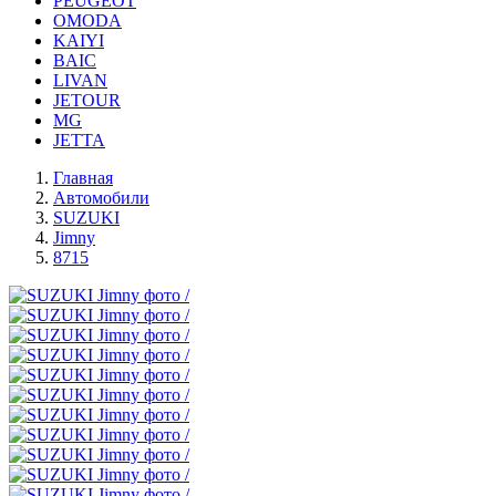
PEUGEOT
OMODA
KAIYI
BAIC
LIVAN
JETOUR
MG
JETTA
Главная
Автомобили
SUZUKI
Jimny
8715