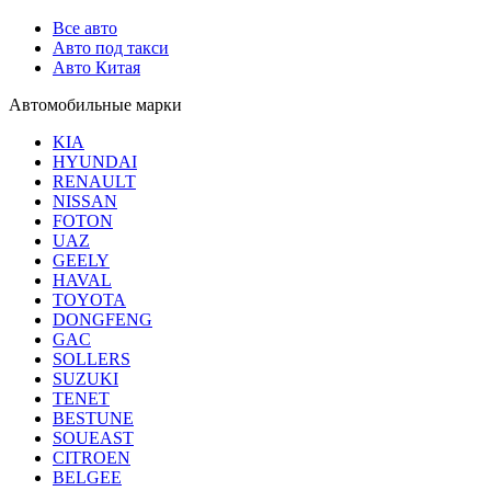
Все авто
Авто под такси
Авто Китая
Автомобильные марки
KIA
HYUNDAI
RENAULT
NISSAN
FOTON
UAZ
GEELY
HAVAL
TOYOTA
DONGFENG
GAC
SOLLERS
SUZUKI
TENET
BESTUNE
SOUEAST
CITROEN
BELGEE