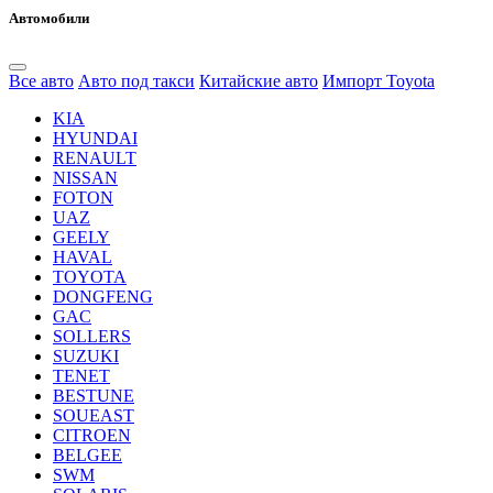
Автомобили
Все авто
Авто под такси
Китайские авто
Импорт Toyota
KIA
HYUNDAI
RENAULT
NISSAN
FOTON
UAZ
GEELY
HAVAL
TOYOTA
DONGFENG
GAC
SOLLERS
SUZUKI
TENET
BESTUNE
SOUEAST
CITROEN
BELGEE
SWM