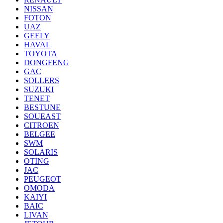
NISSAN
FOTON
UAZ
GEELY
HAVAL
TOYOTA
DONGFENG
GAC
SOLLERS
SUZUKI
TENET
BESTUNE
SOUEAST
CITROEN
BELGEE
SWM
SOLARIS
OTING
JAC
PEUGEOT
OMODA
KAIYI
BAIC
LIVAN