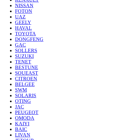
NISSAN
FOTON
UAZ
GEELY
HAVAL
TOYOTA
DONGFENG
GAC
SOLLERS
SUZUKI
TENET
BESTUNE
SOUEAST
CITROEN
BELGEE
SWM
SOLARIS
OTING
JAC
PEUGEOT
OMODA
KAIYI
BAIC
LIVAN