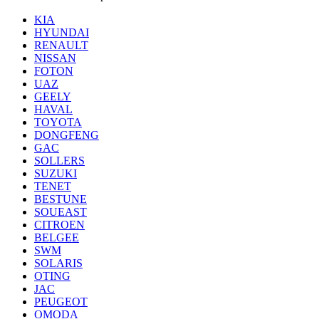
KIA
HYUNDAI
RENAULT
NISSAN
FOTON
UAZ
GEELY
HAVAL
TOYOTA
DONGFENG
GAC
SOLLERS
SUZUKI
TENET
BESTUNE
SOUEAST
CITROEN
BELGEE
SWM
SOLARIS
OTING
JAC
PEUGEOT
OMODA