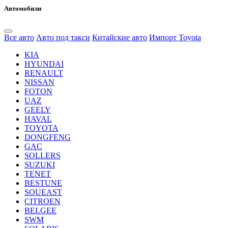
Автомобили
Все авто
Авто под такси
Китайские авто
Импорт Toyota
KIA
HYUNDAI
RENAULT
NISSAN
FOTON
UAZ
GEELY
HAVAL
TOYOTA
DONGFENG
GAC
SOLLERS
SUZUKI
TENET
BESTUNE
SOUEAST
CITROEN
BELGEE
SWM