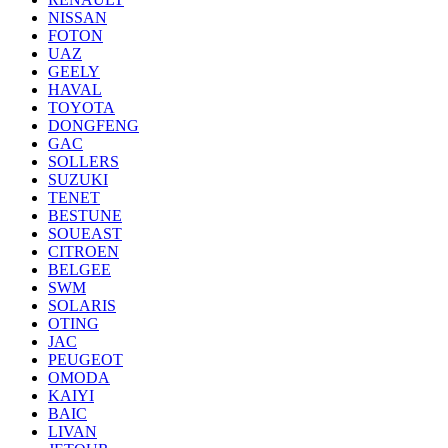
NISSAN
FOTON
UAZ
GEELY
HAVAL
TOYOTA
DONGFENG
GAC
SOLLERS
SUZUKI
TENET
BESTUNE
SOUEAST
CITROEN
BELGEE
SWM
SOLARIS
OTING
JAC
PEUGEOT
OMODA
KAIYI
BAIC
LIVAN