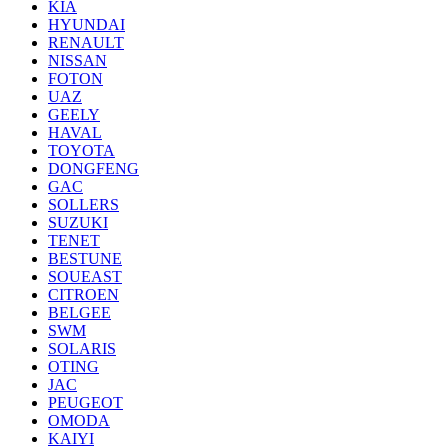
KIA
HYUNDAI
RENAULT
NISSAN
FOTON
UAZ
GEELY
HAVAL
TOYOTA
DONGFENG
GAC
SOLLERS
SUZUKI
TENET
BESTUNE
SOUEAST
CITROEN
BELGEE
SWM
SOLARIS
OTING
JAC
PEUGEOT
OMODA
KAIYI