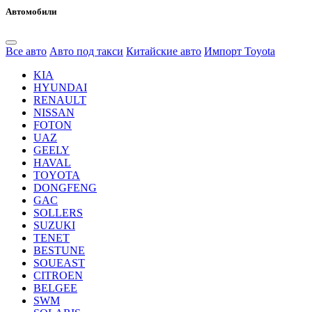
Автомобили
Все авто
Авто под такси
Китайские авто
Импорт Toyota
KIA
HYUNDAI
RENAULT
NISSAN
FOTON
UAZ
GEELY
HAVAL
TOYOTA
DONGFENG
GAC
SOLLERS
SUZUKI
TENET
BESTUNE
SOUEAST
CITROEN
BELGEE
SWM