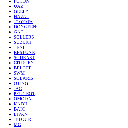
FOTON
UAZ
GEELY
HAVAL
TOYOTA
DONGFENG
GAC
SOLLERS
SUZUKI
TENET
BESTUNE
SOUEAST
CITROEN
BELGEE
SWM
SOLARIS
OTING
JAC
PEUGEOT
OMODA
KAIYI
BAIC
LIVAN
JETOUR
MG