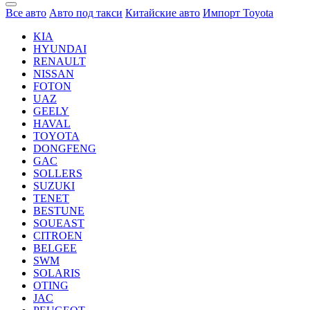
Все авто
Авто под такси
Китайские авто
Импорт Toyota
KIA
HYUNDAI
RENAULT
NISSAN
FOTON
UAZ
GEELY
HAVAL
TOYOTA
DONGFENG
GAC
SOLLERS
SUZUKI
TENET
BESTUNE
SOUEAST
CITROEN
BELGEE
SWM
SOLARIS
OTING
JAC