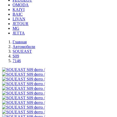
PEUGEOT
OMODA
KAIYI
BAIC
LIVAN
JETOUR
MG
JETTA
Главная
Автомобили
SOUEAST
S09
7146