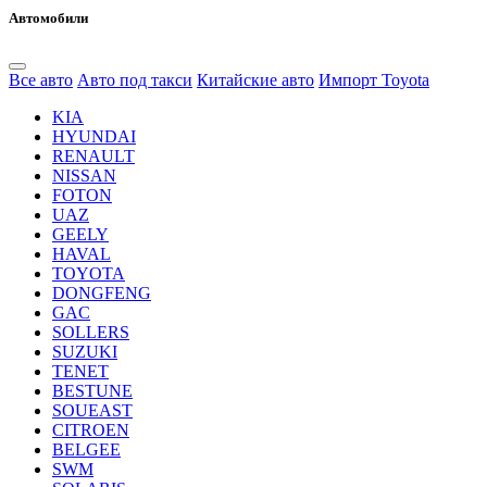
Автомобили
Все авто
Авто под такси
Китайские авто
Импорт Toyota
KIA
HYUNDAI
RENAULT
NISSAN
FOTON
UAZ
GEELY
HAVAL
TOYOTA
DONGFENG
GAC
SOLLERS
SUZUKI
TENET
BESTUNE
SOUEAST
CITROEN
BELGEE
SWM