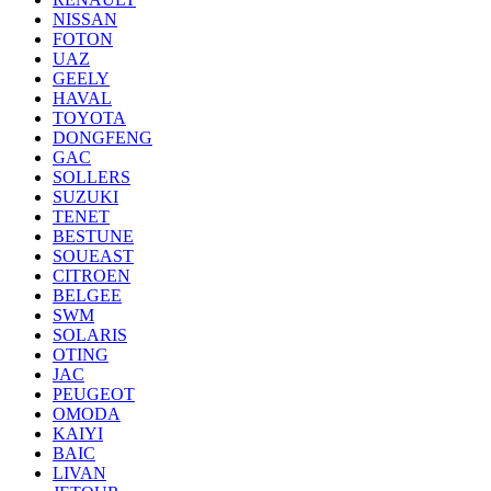
NISSAN
FOTON
UAZ
GEELY
HAVAL
TOYOTA
DONGFENG
GAC
SOLLERS
SUZUKI
TENET
BESTUNE
SOUEAST
CITROEN
BELGEE
SWM
SOLARIS
OTING
JAC
PEUGEOT
OMODA
KAIYI
BAIC
LIVAN