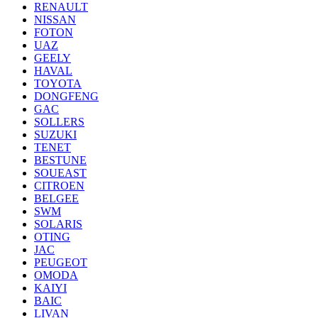
RENAULT
NISSAN
FOTON
UAZ
GEELY
HAVAL
TOYOTA
DONGFENG
GAC
SOLLERS
SUZUKI
TENET
BESTUNE
SOUEAST
CITROEN
BELGEE
SWM
SOLARIS
OTING
JAC
PEUGEOT
OMODA
KAIYI
BAIC
LIVAN