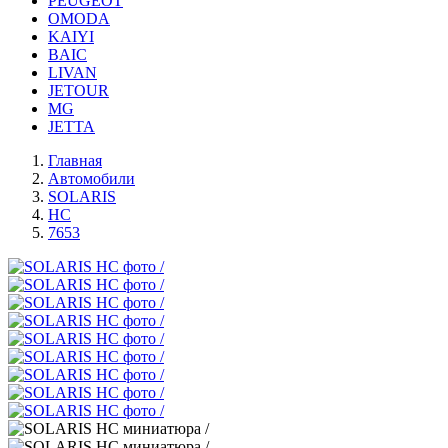
PEUGEOT
OMODA
KAIYI
BAIC
LIVAN
JETOUR
MG
JETTA
Главная
Автомобили
SOLARIS
HC
7653