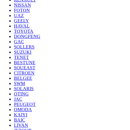
NISSAN
FOTON
UAZ
GEELY
HAVAL
TOYOTA
DONGFENG
GAC
SOLLERS
SUZUKI
TENET
BESTUNE
SOUEAST
CITROEN
BELGEE
SWM
SOLARIS
OTING
JAC
PEUGEOT
OMODA
KAIYI
BAIC
LIVAN