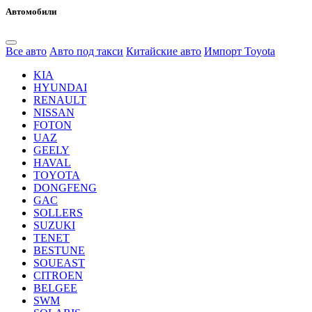
Автомобили
Все авто
Авто под такси
Китайские авто
Импорт Toyota
KIA
HYUNDAI
RENAULT
NISSAN
FOTON
UAZ
GEELY
HAVAL
TOYOTA
DONGFENG
GAC
SOLLERS
SUZUKI
TENET
BESTUNE
SOUEAST
CITROEN
BELGEE
SWM